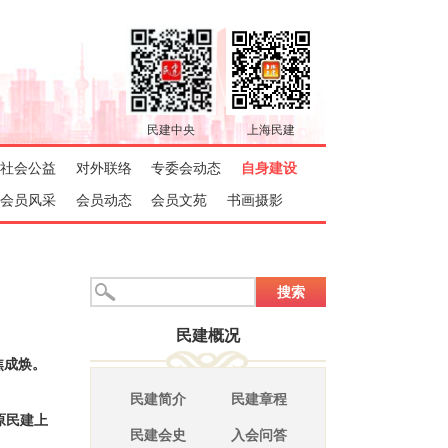
焦成焕。
原民建上